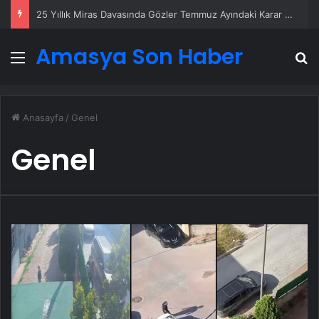
25 Yıllık Miras Davasında Gözler Temmuz Ayındaki Karar Duruşmasına Çevrildi
Amasya Son Haber
Menü
A
Anasayfa
/
Genel
Genel