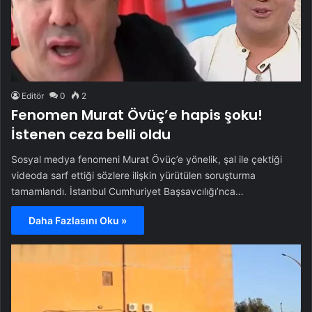
Editör
0
2
Fenomen Murat Övüç’e hapis şoku!
İstenen ceza belli oldu
Sosyal medya fenomeni Murat Övüç’e yönelik, şal ile çektiği
videoda sarf ettiği sözlere ilişkin yürütülen soruşturma
tamamlandı. İstanbul Cumhuriyet Başsavcılığı’nca…
Daha Fazlasını Oku »