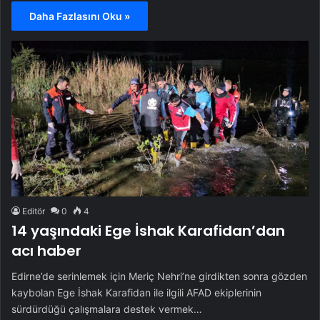
Daha Fazlasını Oku »
Editör
0
4
14 yaşındaki Ege İshak Karafidan’dan
acı haber
Edirne’de serinlemek için Meriç Nehri’ne girdikten sonra gözden
kaybolan Ege İshak Karafidan ile ilgili AFAD ekiplerinin
sürdürdüğü çalışmalara destek vermek…