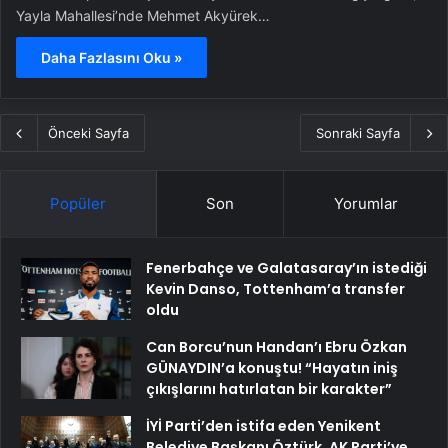
Yayla Mahallesi’nde Mehmet Akyürek…
Daha Fazlasını Oku »
Önceki Sayfa
Sonraki Sayfa
Popüler
Son
Yorumlar
Fenerbahçe ve Galatasaray’ın istediği
Kevin Danso, Tottenham’a transfer
oldu
Can Borcu’nun Handan’ı Ebru Özkan
GÜNAYDIN’a konuştu! “Hayatın iniş
çıkışlarını hatırlatan bir karakter”
İYİ Parti’den istifa eden Yenikent
Belediye Başkanı Öztürk, AK Parti’ye