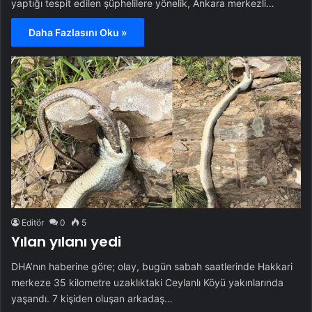
yaptığı tespit edilen şüphelilere yönelik, Ankara merkezli…
Daha Fazlasını Oku »
Editör
0
5
Yılan yılanı yedi
DHA’nın haberine göre; olay, bugün sabah saatlerinde Hakkari
merkeze 35 kilometre uzaklıktaki Ceylanlı Köyü yakınlarında
yaşandı. 7 kişiden oluşan arkadaş…