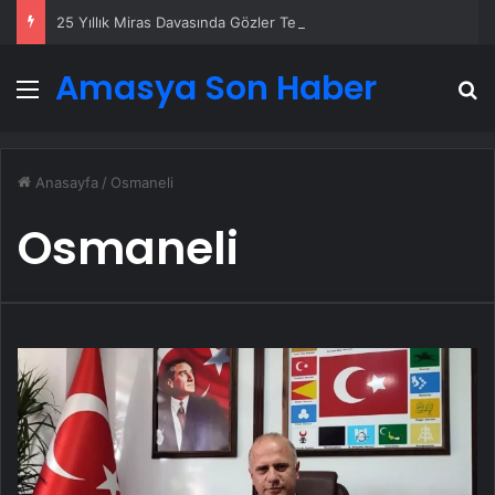
25 Yıllık Miras Davasında Gözler Temmuz Ayındaki Karar Duruşmasına Çevrildi
Amasya Son Haber
Menü
A
Anasayfa
/
Osmaneli
Osmaneli