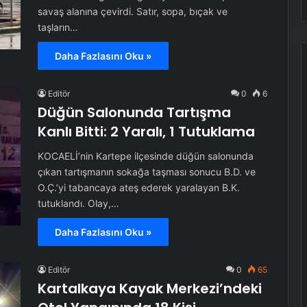
savaş alanına çevirdi. Satır, sopa, bıçak ve
taşların…
Daha Fazlasını Oku »
Editör
0
6
Düğün Salonunda Tartışma
Kanlı Bitti: 2 Yaralı, 1 Tutuklama
KOCAELİ’nin Kartepe ilçesinde düğün salonunda
çıkan tartışmanın sokağa taşması sonucu B.D. ve
O.Ç.’yi tabancaya ateş ederek yaralayan B.K.
tutuklandı. Olay,…
Daha Fazlasını Oku »
Editör
0
65
Kartalkaya Kayak Merkezi’ndeki