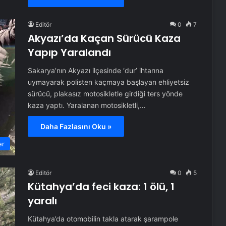
Editör
0
7
Akyazı’da Kaçan Sürücü Kaza
Yapıp Yaralandı
Sakarya’nın Akyazı ilçesinde ‘dur’ ihtarına
uymayarak polisten kaçmaya başlayan ehliyetsiz
sürücü, plakasız motosikletle girdiği ters yönde
kaza yaptı. Yaralanan motosikletli,…
Daha Fazlasını Oku »
er
Editör
0
5
Kütahya’da feci kaza: 1 ölü, 1
yaralı
Kütahya’da otomobilin takla atarak şarampole