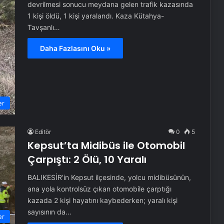
devrilmesi sonucu meydana gelen trafik kazasında
1 kişi öldü, 1 kişi yaralandı. Kaza Kütahya-
Tavşanlı…
Daha Fazlasını Oku »
er
Editör
0
5
Kepsut’ta Midibüs ile Otomobil
Çarpıştı: 2 Ölü, 10 Yaralı
BALIKESİR’in Kepsut ilçesinde, yolcu midibüsünün,
ana yola kontrolsüz çıkan otomobile çarptığı
kazada 2 kişi hayatını kaybederken; yaralı kişi
sayısının da…
er