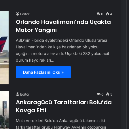
Editör
0
4
Orlando Havalimanı’nda Uçakta
Motor Yangını
ABD’nin Florida eyaletindeki Orlando Uluslararası
Havalimanı’ndan kalkışa hazırlanan bir yolcu
uçağının motoru alev aldı. Uçaktaki 282 yolcu acil
durum kaydırakları…
Daha Fazlasını Oku »
Editör
0
5
Ankaragücü Taraftarları Bolu’da
Kavga Etti
Mola verdikleri Bolu’da Ankaragücü takımının iki
farklı taraftar grubu Highway AVM’nin otoparkını