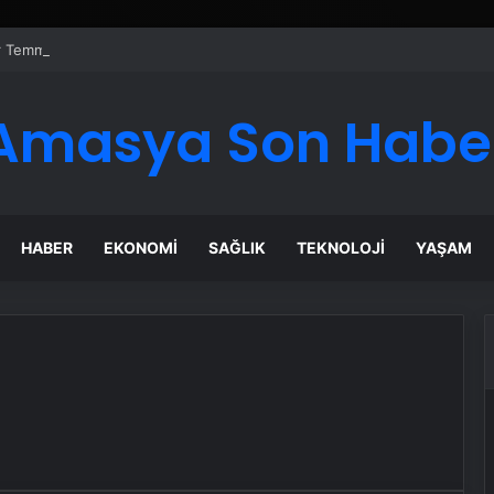
er Temmuz Ayındaki Karar Duruşmasına Çevrildi
Amasya Son Habe
HABER
EKONOMI
SAĞLIK
TEKNOLOJI
YAŞAM