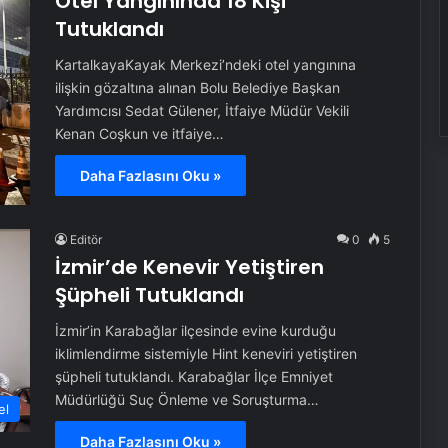
Otel Yangınında 18 Kişi
Tutuklandı
KartalkayaKayak Merkezi’ndeki otel yangınına
ilişkin gözaltına alınan Bolu Belediye Başkan
Yardımcısı Sedat Gülener, İtfaiye Müdür Vekili
Kenan Coşkun ve itfaiye…
Daha Fazlasını Oku »
Editör
0
5
İzmir’de Kenevir Yetiştiren
Şüpheli Tutuklandı
İzmir’in Karabağlar ilçesinde evine kurduğu
iklimlendirme sistemiyle Hint keneviri yetiştiren
şüpheli tutuklandı. Karabağlar İlçe Emniyet
Müdürlüğü Suç Önleme ve Soruşturma…
el
Daha Fazlasını Oku »