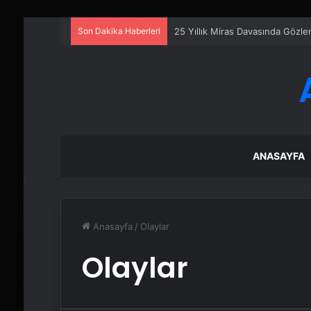
Son Dakika Haberleri
25 Yıllık Miras Davasında Gözl
ANASAYFA
Anasayfa
/
Olaylar
Olaylar