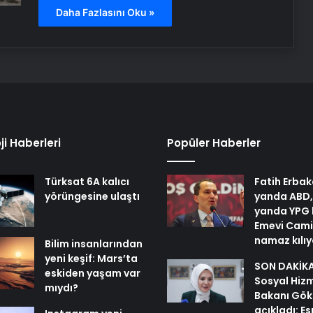
Daha Fazlasını Oku »
ji Haberleri
Popüler Haberler
Türksat 6A kalıcı
Fatih Erbak
yörüngesine ulaştı
yanda ABD,
yanda YPG 
Emevi Cami
namaz kılı
Bilim insanlarından
yeni keşif: Mars’ta
SON DAKİKA 
eskiden yaşam var
Sosyal Hiz
mıydı?
Bakanı Gök
açıkladı: E