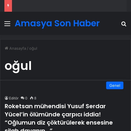
Amasya Son Haber
Menü
A
Anasayfa
/
oğul
oğul
Genel
Editör
0
8
Roketsan mühendisi Yusuf Serdar
Yücel’in ölümünde çarpıcı iddia!
“Oğlumun diz çöktürülerek ensesine
silah dayanıp…”