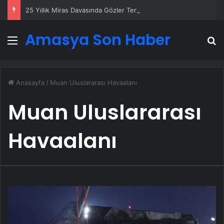
25 Yıllık Miras Davasında Gözler Temmuz Ayındaki Karar Duruşmasına Çevrildi
Amasya Son Haber
Menü
A
Anasayfa
/
Muan Uluslararası Havaalanı
Muan Uluslararası
Havaalanı