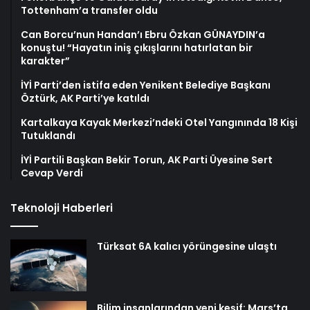
Tottenham’a transfer oldu
Can Borcu’nun Handan’ı Ebru Özkan GÜNAYDIN’a
konuştu! “Hayatın iniş çıkışlarını hatırlatan bir
karakter”
İYİ Parti’den istifa eden Yenikent Belediye Başkanı
Öztürk, AK Parti’ye katıldı
Kartalkaya Kayak Merkezi’ndeki Otel Yangınında 18 Kişi
Tutuklandı
İYİ Partili Başkan Bekir Torun, AK Parti Üyesine Sert
Cevap Verdi
Teknoloji Haberleri
Türksat 6A kalıcı yörüngesine ulaştı
Bilim insanlarından yeni keşif: Mars’ta