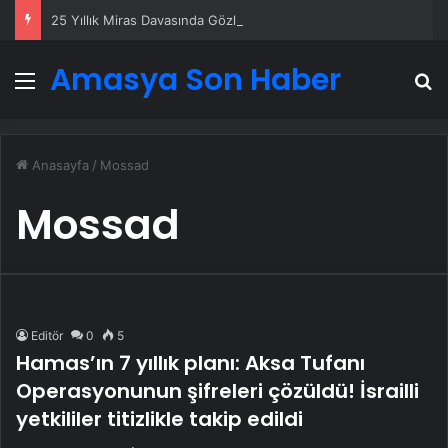
25 Yıllık Miras Davasında Gözler Temmuz Ayındaki Karar Duruşmasına Çevrildi
Amasya Son Haber
Menü
A
Anasayfa
/
Mossad
Mossad
Editör
0
5
Hamas’ın 7 yıllık planı: Aksa Tufanı
Operasyonunun şifreleri çözüldü! İsrailli
yetkililer titizlikle takip edildi