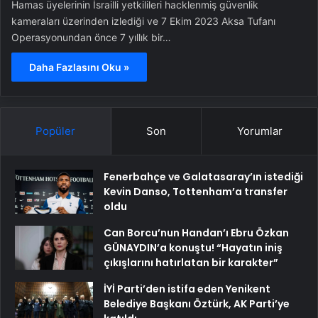
Hamas üyelerinin İsrailli yetkilileri hacklenmiş güvenlik
kameraları üzerinden izlediği ve 7 Ekim 2023 Aksa Tufanı
Operasyonundan önce 7 yıllık bir…
Daha Fazlasını Oku »
Popüler
Son
Yorumlar
Fenerbahçe ve Galatasaray’ın istediği
Kevin Danso, Tottenham’a transfer
oldu
Can Borcu’nun Handan’ı Ebru Özkan
GÜNAYDIN’a konuştu! “Hayatın iniş
çıkışlarını hatırlatan bir karakter”
İYİ Parti’den istifa eden Yenikent
Belediye Başkanı Öztürk, AK Parti’ye