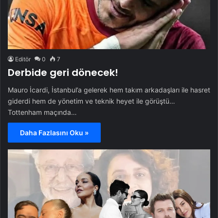
Editör
0
7
Derbide geri dönecek!
Mauro İcardi, İstanbul’a gelerek hem takım arkadaşları ile hasret
giderdi hem de yönetim ve teknik heyet ile görüştü…
Tottenham maçında…
Daha Fazlasını Oku »