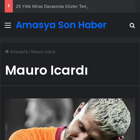
25 Yıllık Miras Davasında Gözler Temmuz Ayındaki Karar Duruşmasına Çevrildi
Amasya Son Haber
Menü
A
Anasayfa
/
Mauro Icardı
Mauro Icardı