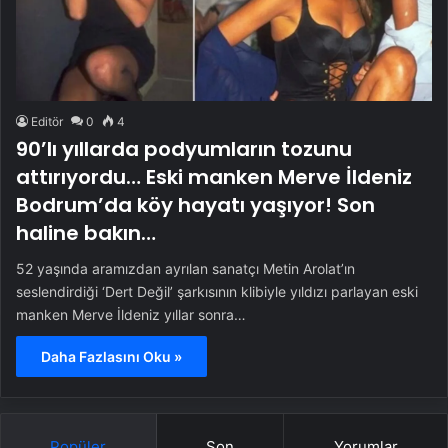
Editör
0
4
90’lı yıllarda podyumların tozunu
attırıyordu… Eski manken Merve İldeniz
Bodrum’da köy hayatı yaşıyor! Son
haline bakın…
52 yaşında aramızdan ayrılan sanatçı Metin Arolat’ın
seslendirdiği ‘Dert Değil’ şarkısının klibiyle yıldızı parlayan eski
manken Merve İldeniz yıllar sonra…
Daha Fazlasını Oku »
Popüler
Son
Yorumlar