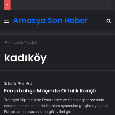
Amasya Son Haber
Menü
A
Anasayfa
/
kadıköy
kadıköy
Editör
0
3
Fenerbahçe Maçında Ortalık Karıştı
Trendyol Süper Lig'de Fenerbahçe ve Samsunspor arasında
oynanan maçın sonunda iki takım oyuncuları gerginlik yaşandı.
Futbolcuların arasına saha görevlileri girdi.…