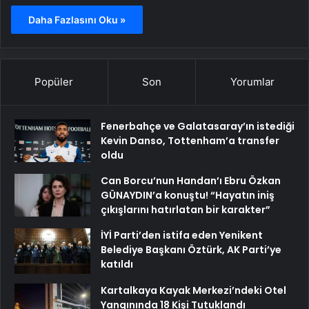
Daha Fazlasını Oku »
Popüler
Son
Yorumlar
Fenerbahçe ve Galatasaray’ın istediği
Kevin Danso, Tottenham’a transfer
oldu
Can Borcu’nun Handan’ı Ebru Özkan
GÜNAYDIN’a konuştu! “Hayatın iniş
çıkışlarını hatırlatan bir karakter”
İYİ Parti’den istifa eden Yenikent
Belediye Başkanı Öztürk, AK Parti’ye
katıldı
Kartalkaya Kayak Merkezi’ndeki Otel
Yangınında 18 Kişi Tutuklandı