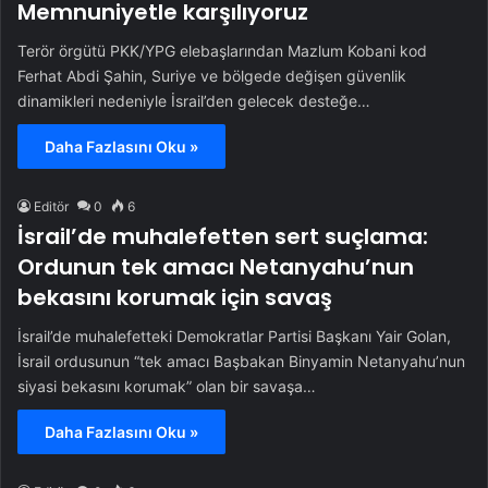
Memnuniyetle karşılıyoruz
Terör örgütü PKK/YPG elebaşlarından Mazlum Kobani kod
Ferhat Abdi Şahin, Suriye ve bölgede değişen güvenlik
dinamikleri nedeniyle İsrail’den gelecek desteğe…
Daha Fazlasını Oku »
Editör
0
6
İsrail’de muhalefetten sert suçlama:
Ordunun tek amacı Netanyahu’nun
bekasını korumak için savaş
İsrail’de muhalefetteki Demokratlar Partisi Başkanı Yair Golan,
İsrail ordusunun “tek amacı Başbakan Binyamin Netanyahu’nun
siyasi bekasını korumak” olan bir savaşa…
Daha Fazlasını Oku »