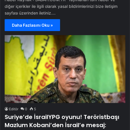
diğer içerikler ile ilgili olarak yasal bildirimlerinizi bize iletişim
sayfası üzerinden iletiniz.…
Daha Fazlasını Oku »
Editör
0
5
Suriye’de İsrailYPG oyunu! Teröristbaşı
Mazlum Kobani’den İsrail’e mesaj: