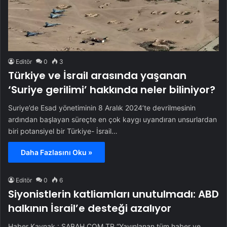
Editör
0
3
Türkiye ve İsrail arasında yaşanan
‘Suriye gerilimi’ hakkında neler biliniyor?
Suriye’de Esad yönetiminin 8 Aralık 2024’te devrilmesinin
ardından başlayan süreçte en çok kaygı uyandıran unsurlardan
biri potansiyel bir Türkiye- İsrail…
Daha Fazlasını Oku »
Editör
0
6
Siyonistlerin katliamları unutulmadı: ABD
halkının İsrail’e desteği azalıyor
Haber Kaynak : SABAH.COM.TR “Yayınlanan tüm haber ve