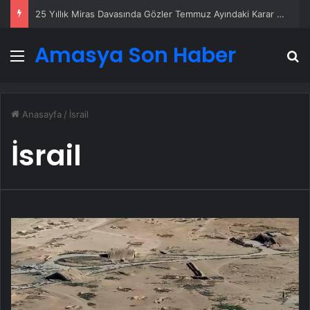
25 Yıllık Miras Davasında Gözler Temmuz Ayındaki Karar Duruşmasına Çevrildi
Amasya Son Haber
Menü
A
Anasayfa
/
İsrail
İsrail