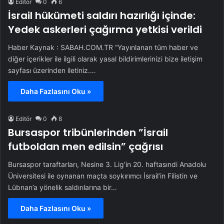
Editör
0
6
İsrail hükümeti saldırı hazırlığı içinde:
Yedek askerleri çağırma yetkisi verildi
Haber Kaynak : SABAH.COM.TR “Yayınlanan tüm haber ve
diğer içerikler ile ilgili olarak yasal bildirimlerinizi bize iletişim
sayfası üzerinden iletiniz.…
Daha Fazlasını Oku »
Editör
0
8
Bursaspor tribünlerinden ”İsrail
futboldan men edilsin” çağrısı
Bursaspor taraftarları, Nesine 3. Lig’in 20. haftasındi Anadolu
Üniversitesi ile oynanan maçta soykırımcı İsrail’in Filistin ve
Lübnan’a yönelik saldırılarına bir…
Daha Fazlasını Oku »