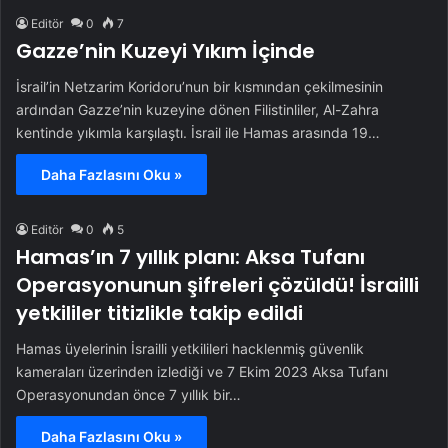
Editör
0
7
Gazze’nin Kuzeyi Yıkım İçinde
İsrail’in Netzarim Koridoru’nun bir kısmından çekilmesinin
ardından Gazze’nin kuzeyine dönen Filistinliler, Al-Zahra
kentinde yıkımla karşılaştı. İsrail ile Hamas arasında 19…
Daha Fazlasını Oku »
Editör
0
5
Hamas’ın 7 yıllık planı: Aksa Tufanı
Operasyonunun şifreleri çözüldü! İsrailli
yetkililer titizlikle takip edildi
Hamas üyelerinin İsrailli yetkilileri hacklenmiş güvenlik
kameraları üzerinden izlediği ve 7 Ekim 2023 Aksa Tufanı
Operasyonundan önce 7 yıllık bir…
Daha Fazlasını Oku »