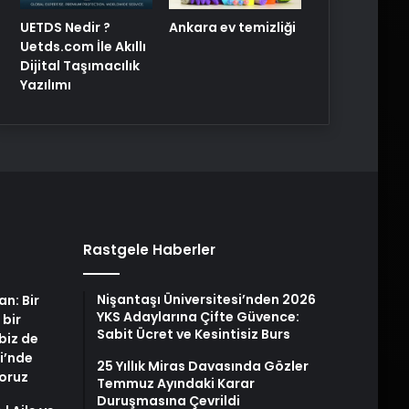
UETDS Nedir ?
Ankara ev temizliği
Uetds.com İle Akıllı
Dijital Taşımacılık
Yazılımı
Rastgele Haberler
Nişantaşı Üniversitesi’nden 2026
an: Bir
YKS Adaylarına Çifte Güvence:
 bir
Sabit Ücret ve Kesintisiz Burs
biz de
i’nde
25 Yıllık Miras Davasında Gözler
yoruz
Temmuz Ayındaki Karar
Duruşmasına Çevrildi