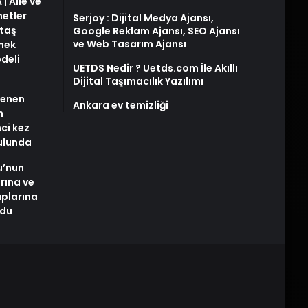
| Aile ve
metler
Serjoy : Dijital Medya Ajansı,
taş
Google Reklam Ajansı, SEO Ajansı
ve Web Tasarım Ajansı
snek
deli
UETDS Nedir ? Uetds.com İle Akıllı
Dijital Taşımacılık Yazılımı
stenen
Ankara ev temizliği
n
nci kez
rulunda
u’nun
arına ve
plarına
ldu