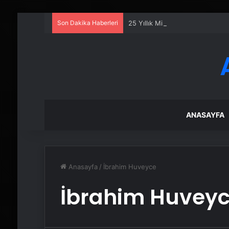
Son Dakika Haberleri
25 Yıllık Miras Davasında Gözl
ANASAYFA
Anasayfa
/
İbrahim Huveyce
İbrahim Huvey