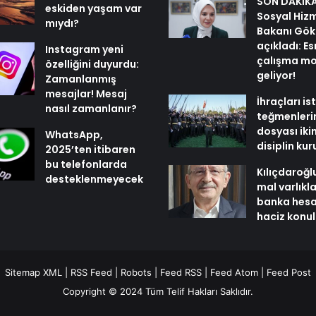
SON DAKİKA 
eskiden yaşam var
Sosyal Hiz
mıydı?
Bakanı Gök
açıkladı: E
Instagram yeni
çalışma mo
özelliğini duyurdu:
geliyor!
Zamanlanmış
mesajlar! Mesaj
İhraçları i
nasıl zamanlanır?
teğmenleri
dosyası iki
WhatsApp,
disiplin ku
2025’ten itibaren
bu telefonlarda
Kılıçdaroğl
desteklenmeyecek
mal varlıkl
banka hesa
haciz konu
Sitemap XML
|
RSS Feed
|
Robots
|
Feed RSS
|
Feed Atom
|
Feed Post
Copyright © 2024 Tüm Telif Hakları Saklıdır.