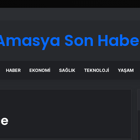
er Temmuz Ayındaki Karar Duruşmasına Çevrildi
Amasya Son Habe
HABER
EKONOMI
SAĞLIK
TEKNOLOJI
YAŞAM
ce