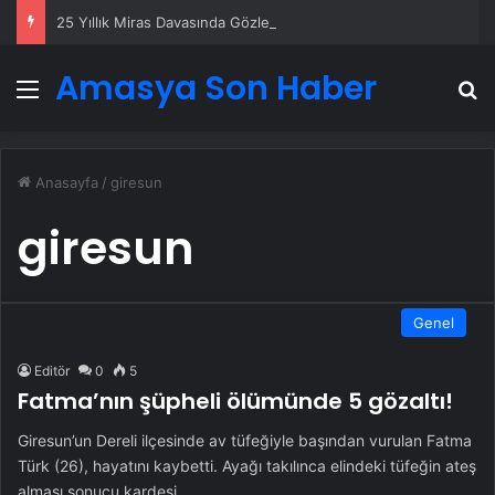
25 Yıllık Miras Davasında Gözler Temmuz Ayındaki Karar Duruşmasına Çevrildi
Amasya Son Haber
Menü
A
Anasayfa
/
giresun
giresun
Genel
Editör
0
5
Fatma’nın şüpheli ölümünde 5 gözaltı!
Giresun’un Dereli ilçesinde av tüfeğiyle başından vurulan Fatma
Türk (26), hayatını kaybetti. Ayağı takılınca elindeki tüfeğin ateş
alması sonucu kardeşi…