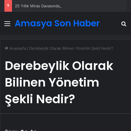
25 Yıllık Miras Davasında Gözler Temmuz Ayındaki Karar Duruşmasına Çevrildi
Amasya Son Haber
Menü
A
Anasayfa
/
Derebeylik Olarak Bilinen Yönetim Şekli Nedir?
Derebeylik Olarak
Bilinen Yönetim
Şekli Nedir?