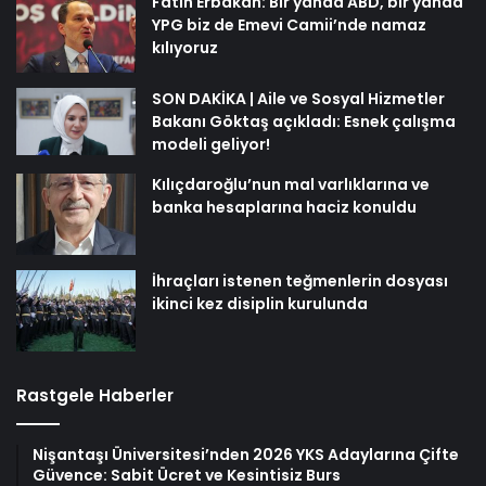
Fatih Erbakan: Bir yanda ABD, bir yanda
YPG biz de Emevi Camii’nde namaz
kılıyoruz
SON DAKİKA | Aile ve Sosyal Hizmetler
Bakanı Göktaş açıkladı: Esnek çalışma
modeli geliyor!
Kılıçdaroğlu’nun mal varlıklarına ve
banka hesaplarına haciz konuldu
İhraçları istenen teğmenlerin dosyası
ikinci kez disiplin kurulunda
Rastgele Haberler
Nişantaşı Üniversitesi’nden 2026 YKS Adaylarına Çifte
Güvence: Sabit Ücret ve Kesintisiz Burs