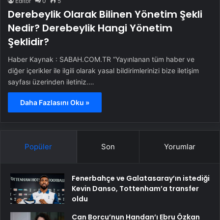
Editör
0
5
Derebeylik Olarak Bilinen Yönetim Şekli
Nedir? Derebeylik Hangi Yönetim
Şeklidir?
Haber Kaynak : SABAH.COM.TR “Yayınlanan tüm haber ve
diğer içerikler ile ilgili olarak yasal bildirimlerinizi bize iletişim
sayfası üzerinden iletiniz.…
Daha Fazlasını Oku »
Popüler
Son
Yorumlar
Fenerbahçe ve Galatasaray’ın istediği
Kevin Danso, Tottenham’a transfer
oldu
Can Borcu’nun Handan’ı Ebru Özkan