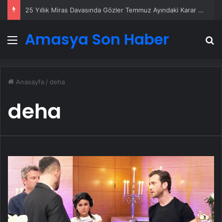
25 Yıllık Miras Davasında Gözler Temmuz Ayındaki Karar Duruşmasına Çevrildi
Amasya Son Haber
Menü
A
Anasayfa
/
deha
deha