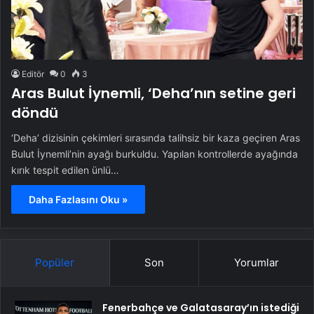
Editör
0
3
Aras Bulut İynemli, ‘Deha’nın setine geri
döndü
‘Deha’ dizisinin çekimleri sırasında talihsiz bir kaza geçiren Aras
Bulut İynemli’nin ayağı burkuldu. Yapılan kontrollerde ayağında
kırık tespit edilen ünlü…
Daha Fazlasını Oku »
Popüler
Son
Yorumlar
Fenerbahçe ve Galatasaray’ın istediği