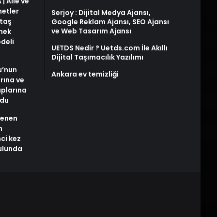
| Aile ve
metler
Serjoy : Dijital Medya Ajansı,
taş
Google Reklam Ajansı, SEO Ajansı
ve Web Tasarım Ajansı
snek
deli
UETDS Nedir ? Uetds.com İle Akıllı
Dijital Taşımacılık Yazılımı
u’nun
Ankara ev temizliği
arına ve
plarına
ldu
stenen
n
nci kez
rulunda