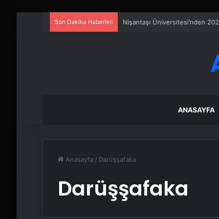
Son Dakika Haberleri
25 Yıllık Miras Davasında Gözl
ANASAYFA
Anasayfa
/
Darüşşafaka
Darüşşafaka