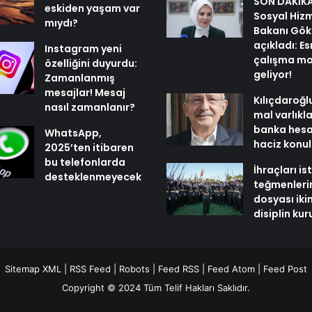
SON DAKİKA 
eskiden yaşam var
Sosyal Hiz
mıydı?
Bakanı Gök
açıkladı: E
Instagram yeni
çalışma mo
özelliğini duyurdu:
geliyor!
Zamanlanmış
mesajlar! Mesaj
Kılıçdaroğl
nasıl zamanlanır?
mal varlıkl
banka hesa
WhatsApp,
haciz konu
2025’ten itibaren
bu telefonlarda
İhraçları i
desteklenmeyecek
teğmenleri
dosyası iki
disiplin ku
Sitemap XML
|
RSS Feed
|
Robots
|
Feed RSS
|
Feed Atom
|
Feed Post
Copyright © 2024 Tüm Telif Hakları Saklıdır.