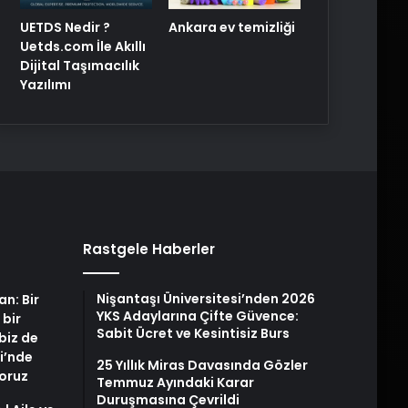
UETDS Nedir ?
Ankara ev temizliği
Uetds.com İle Akıllı
Dijital Taşımacılık
Yazılımı
Rastgele Haberler
Nişantaşı Üniversitesi’nden 2026
an: Bir
YKS Adaylarına Çifte Güvence:
 bir
Sabit Ücret ve Kesintisiz Burs
biz de
i’nde
25 Yıllık Miras Davasında Gözler
yoruz
Temmuz Ayındaki Karar
Duruşmasına Çevrildi