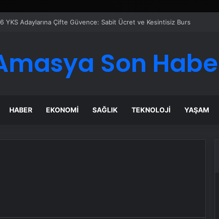
er Temmuz Ayındaki Karar Duruşmasına Çevrildi
Amasya Son Habe
HABER
EKONOMI
SAĞLIK
TEKNOLOJI
YAŞAM