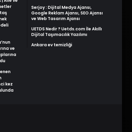
| Aile ve
metler
Serjoy : Dijital Medya Ajansı,
taş
Google Reklam Ajansı, SEO Ajansı
ve Web Tasarım Ajansı
snek
deli
UETDS Nedir ? Uetds.com İle Akıllı
Dijital Taşımacılık Yazılımı
u’nun
Ankara ev temizliği
arına ve
plarına
ldu
stenen
n
nci kez
rulunda