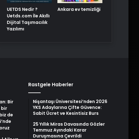
UETDS Nedir ?
Ankara ev temizliği
Uetds.com İle Akıllı
Dijital Taşımacılık
Yazılımı
Rastgele Haberler
Nişantaşı Üniversitesi’nden 2026
an: Bir
YKS Adaylarına Çifte Güvence:
 bir
Sabit Ücret ve Kesintisiz Burs
biz de
i’nde
25 Yıllık Miras Davasında Gözler
yoruz
Temmuz Ayındaki Karar
Duruşmasına Çevrildi