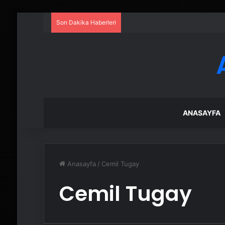
Son Dakika Haberleri
ANASAYFA
Anasayfa
/
Cemil Tugay
Cemil Tugay