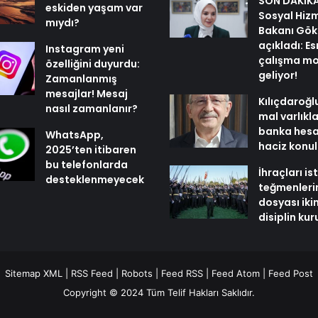
SON DAKİKA 
eskiden yaşam var
Sosyal Hiz
mıydı?
Bakanı Gök
açıkladı: E
Instagram yeni
çalışma mo
özelliğini duyurdu:
geliyor!
Zamanlanmış
mesajlar! Mesaj
Kılıçdaroğl
nasıl zamanlanır?
mal varlıkl
banka hesa
WhatsApp,
haciz konu
2025’ten itibaren
bu telefonlarda
İhraçları i
desteklenmeyecek
teğmenleri
dosyası iki
disiplin ku
Sitemap XML
|
RSS Feed
|
Robots
|
Feed RSS
|
Feed Atom
|
Feed Post
Copyright © 2024 Tüm Telif Hakları Saklıdır.