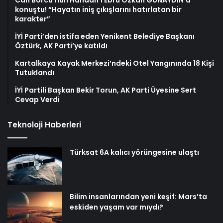
Can Borcu’nun Handan’ı Ebru Özkan GÜNAYDIN’a
konuştu! “Hayatın iniş çıkışlarını hatırlatan bir
karakter”
İYİ Parti’den istifa eden Yenikent Belediye Başkanı
Öztürk, AK Parti’ye katıldı
Kartalkaya Kayak Merkezi’ndeki Otel Yangınında 18 Kişi
Tutuklandı
İYİ Partili Başkan Bekir Torun, AK Parti Üyesine Sert
Cevap Verdi
Teknoloji Haberleri
Türksat 6A kalıcı yörüngesine ulaştı
Bilim insanlarından yeni keşif: Mars’ta
eskiden yaşam var mıydı?