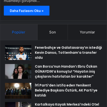
muameleyi görüşmek…
Daha Fazlasını Oku »
Popüler
Son
Yorumlar
Fenerbahçe ve Galatasaray’ın istediği
Kevin Danso, Tottenham’a transfer
oldu
Can Borcu’nun Handan’ı Ebru Özkan
GÜNAYDIN’a konuştu! “Hayatın iniş
çıkışlarını hatırlatan bir karakter”
İYİ Parti’den istifa eden Yenikent
Belediye Başkanı Öztürk, AK Parti’ye
katıldı
Kartalkaya Kayak Merkezi’ndeki Otel