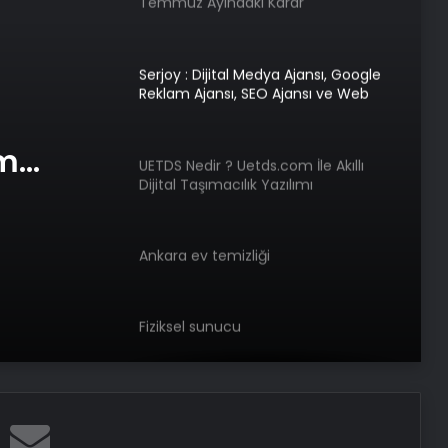
Temmuz Ayındaki Karar
Duruşmasına Çevrildi
Serjoy : Dijital Medya Ajansı, Google
Reklam Ajansı, SEO Ajansı ve Web
Tasarım Ajansı
am
UETDS Nedir ? Uetds.com İle Akıllı
Dijital Taşımacılık Yazılımı
e Web
Ankara ev temizliği
Fiziksel sunucu
Bigo Elmas Bayi – Güvenli, Hızlı ve
Uygun Fiyatlı Elmas Satın Almanın
Yeni Adresi