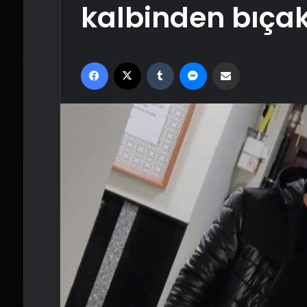
kalbinden bıçak
Facebook
X
Tumblr
Messenger
Email'den paylaş