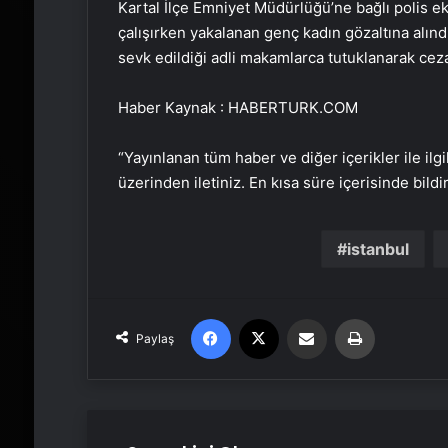
Kartal İlçe Emniyet Müdürlüğü’ne bağlı polis ek
çalışırken yakalanan genç kadın gözaltına alınd
sevk edildiği adli makamlarca tutuklanarak cez
Haber Kaynak : HABERTURK.COM
“Yayınlanan tüm haber ve diğer içerikler ile ilgil
üzerinden iletiniz. En kısa süre içerisinde bildi
istanbul
Facebook
X
Email'den paylaş
Yaz
Paylaş