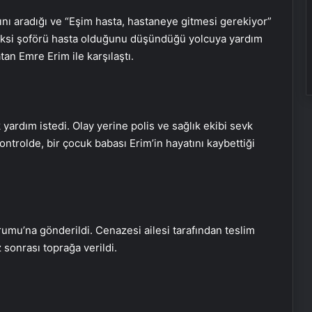
ğını aradığı ve “Eşim hasta, hastaneye gitmesi gerekiyor”
 taksi şoförü hasta olduğunu düşündüğü yolcuya yardım
tan Emre Erim ile karşılaştı.
 yardım istedi. Olay yerine polis ve sağlık ekibi sevk
kontrolde, bir çocuk babası Erim’in hayatını kaybettiği
umu’na gönderildi. Cenazesi ailesi tarafından teslim
Fiziksel sunucu
sonrası toprağa verildi.
Bigo Elmas Bayi – Güvenli, Hızlı ve
Uygun Fiyatlı Elmas Satın Almanın