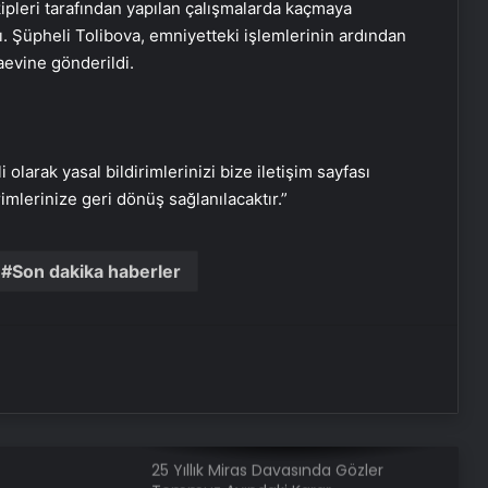
ipleri tarafından yapılan çalışmalarda kaçmaya
Yeni Adresi
ı. Şüpheli Tolibova, emniyetteki işlemlerinin ardından
aevine gönderildi.
Datahost İle Güvenilir Sunucu
Hizmetleri
Yağışlı hava geri geliyor, sıcaklıklar
i olarak yasal bildirimlerinizi bize iletişim sayfası
düşüyor! İşte il il beklenen hava
rimlerinize geri dönüş sağlanılacaktır.”
durumu tahminleri…
Son dakika haberler
Samsun’da yedikleri tavuk zehirledii!
Rahatsızlanan işçilerin sayısı 213’e
yükseldi
Nişantaşı Üniversitesi’nden 2026 YKS
Adaylarına Çifte Güvence: Sabit
Ücret ve Kesintisiz Burs
25 Yıllık Miras Davasında Gözler