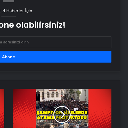
el Haberler İçin
Datahost İle Güvenilir Sunucu
Hizmetleri
ne olabilirsiniz!
Yağışlı hava geri geliyor, sıcaklıklar
düşüyor! İşte il il beklenen hava
durumu tahminleri…
Samsun’da yedikleri tavuk zehirledii!
Rahatsızlanan işçilerin sayısı 213’e
yükseldi
Nişantaşı Üniversitesi’nden 2026 YKS
Liselerde
Adaylarına Çifte Güvence: Sabit
atamalara
Ücret ve Kesintisiz Burs
tepkiler
sürüyor
25 Yıllık Miras Davasında Gözler
Temmuz Ayındaki Karar
Duruşmasına Çevrildi