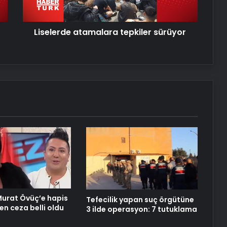
Serjoy : Dijital Medya Ajansı, Google
Liselerde atamalara tepkiler sürüyor
Reklam Ajansı, SEO Ajansı ve Web
Tasarım Ajansı
UETDS Nedir ? Uetds.com İle Akıllı
Dijital Taşımacılık Yazılımı
Ankara ev temizliği
urat Övüç’e hapis
Tefecilik yapan suç örgütüne
en ceza belli oldu
3 ilde operasyon: 7 tutuklama