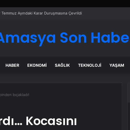
er Temmuz Ayındaki Karar Duruşmasına Çevrildi
Amasya Son Habe
HABER
EKONOMI
SAĞLIK
TEKNOLOJI
YAŞAM
binden bıçakladı!
rdı… Kocasını