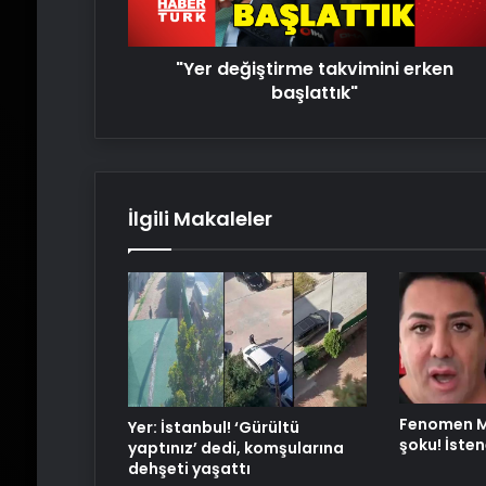
"Yer değiştirme takvimini erken
başlattık"
İlgili Makaleler
Fenomen M
Yer: İstanbul! ‘Gürültü
şoku! İsten
yaptınız’ dedi, komşularına
dehşeti yaşattı