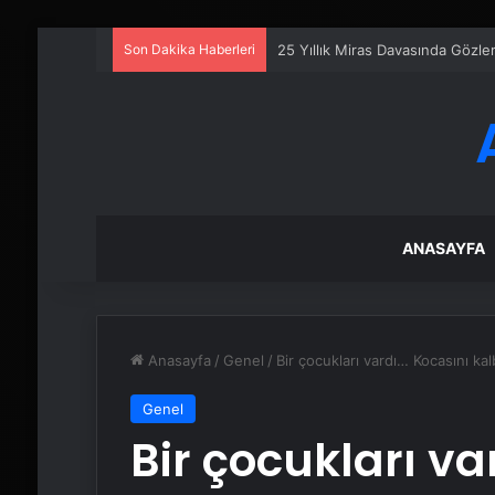
Son Dakika Haberleri
25 Yıllık Miras Davasında Gözl
ANASAYFA
Anasayfa
/
Genel
/
Bir çocukları vardı… Kocasını kal
Genel
Bir çocukları va