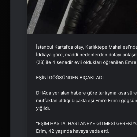
İstanbul Kartal’da olay, Karlıktepe Mahallesi’n
İddiaya göre, maddi nedenlerden dolayı anlaş
(28) ile 4 senedir evli oldukları öğrenilen Emre 
EŞİNİ GÖĞSÜNDEN BIÇAKLADI
DHA’da yer alan habere göre tartışma kısa sü
mutfaktan aldığı bıçakla eşi Emre Erim’i göğsün
yığıldı.
“EŞİM HASTA, HASTANEYE GİTMESİ GEREKİY
Erim, 42 yaşında havaya veda etti.