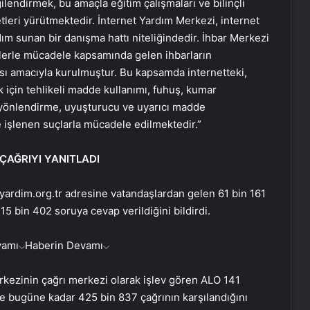
gilendirmek, bu amaçla eğitim çalışmaları ve bilinçli
etleri yürütmektedir. İnternet Yardım Merkezi, internet
ım sunan bir danışma hattı niteliğindedir. İhbar Merkezi
riklerle mücadele kapsamında gelen ihbarların
sı amacıyla kurulmuştur. Bu kapsamda internetteki,
k için tehlikeli madde kullanımı, fuhuş, kumar
 yönlendirme, uyuşturucu ve uyarıcı madde
e işlenen suçlarla mücadele edilmektedir.”
 ÇAĞRIYI YANITLADI
yardim.org.tr adresine vatandaşlardan gelen 61 bin 161
 15 bin 402 soruya cevap verildiğini bildirdi.
vamı
Haberin Devamı
rkezinin çağrı merkezi olarak işlev gören ALO 141
de bugüne kadar 425 bin 837 çağrının karşılandığını