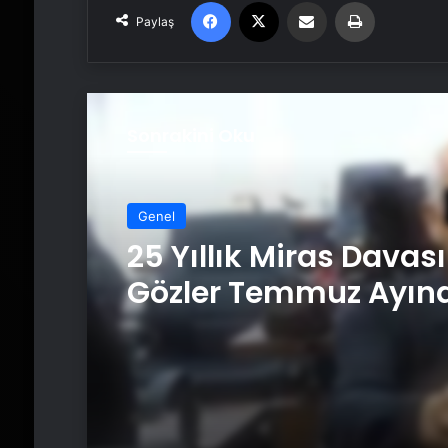
Facebook
X
Email'den paylaş
Yaz
Paylaş
Sonrakini Oku
Genel
Serjoy : Dijital Medya
Ajansı, Google Rekl
Ajansı, SEO Ajansı v
Tasarım Ajansı