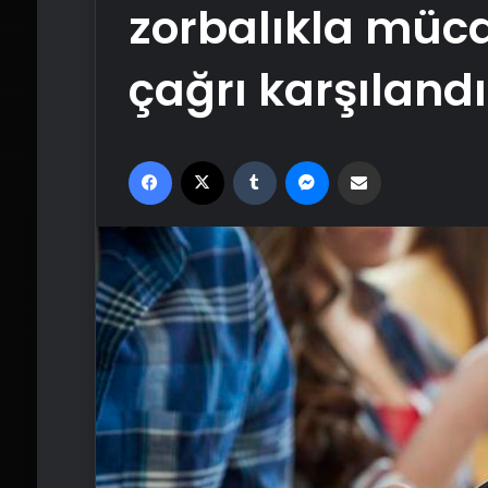
zorbalıkla müc
çağrı karşılandı
Facebook
X
Tumblr
Messenger
Email'den paylaş