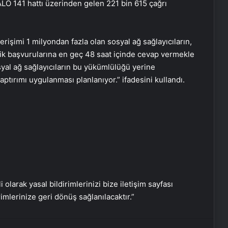
ALO 141 hattı üzerinden gelen 221 bin 615 çağrı
Fiziksel sunucu
rişimi 1 milyondan fazla olan sosyal ağ sağlayıcıların,
elik başvurularına en geç 48 saat içinde cevap vermekle
Bigo Elmas Bayi – Güvenli, Hızlı ve
Uygun Fiyatlı Elmas Satın Almanın
syal ağ sağlayıcıların bu yükümlülüğü yerine
Yeni Adresi
tırımı uygulanması planlanıyor.” ifadesini kullandı.
Datahost İle Güvenilir Sunucu
Hizmetleri
Yağışlı hava geri geliyor, sıcaklıklar
düşüyor! İşte il il beklenen hava
durumu tahminleri…
i olarak yasal bildirimlerinizi bize iletişim sayfası
Samsun’da yedikleri tavuk zehirledii!
rimlerinize geri dönüş sağlanılacaktır.”
Rahatsızlanan işçilerin sayısı 213’e
yükseldi