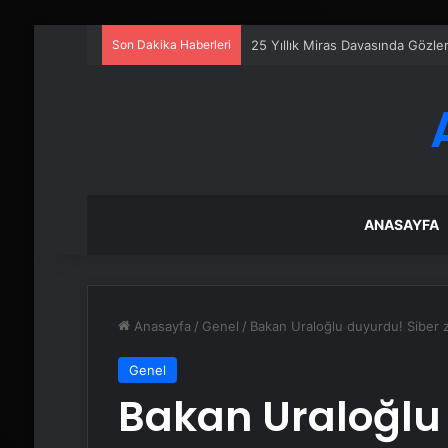
Son Dakika Haberleri
25 Yıllık Miras Davasında Gözl
ANASAYFA
Anasayfa
/
Genel
/
Bakan Uraloğlu duyurdu! Siber z
Genel
Bakan Uraloğlu