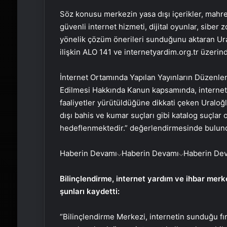
Söz konusu merkezin yasa dışı içerikler, mahremi
güvenli internet hizmeti, dijital oyunlar, siber
yönelik çözüm önerileri sunduğunu aktaran Ural
ilişkin ALO 141 ve internetyardim.org.tr üzerinde
İnternet Ortamında Yapılan Yayınların Düzenle
Edilmesi Hakkında Kanun kapsamında, internetin 
faaliyetler yürütüldüğüne dikkati çeken Uraloğl
dışı bahis ve kumar suçları gibi katalog suçlar 
hedeflenmektedir.” değerlendirmesinde bulun
Haberin Devamı
Haberin Devamı
Haberin De
Bilinçlendirme, internet yardım ve ihbar merk
şunları kaydetti:
“Bilinçlendirme Merkezi, internetin sunduğu fır