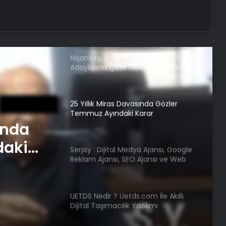
Nişantaşı Üniversitesi’nden 2026 YKS
Adaylarına Çifte Güvence: Sabit
Ücret ve Kesintisiz Burs
25 Yıllık Miras Davasında Gözler
Temmuz Ayındaki Karar
Duruşmasına Çevrildi
Serjoy : Dijital Medya Ajansı, Google
Reklam Ajansı, SEO Ajansı ve Web
Tasarım Ajansı
am
UETDS Nedir ? Uetds.com İle Akıllı
Dijital Taşımacılık Yazılımı
e Web
Ankara ev temizliği