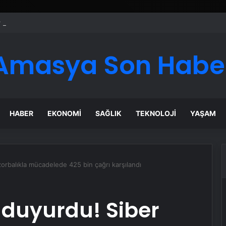
er Temmuz Ayındaki Karar Duruşmasına Çevrildi
Amasya Son Habe
HABER
EKONOMI
SAĞLIK
TEKNOLOJI
YAŞAM
orbalıkla mücadelede 425 bin çağrı karşılandı
 duyurdu! Siber