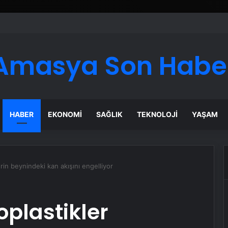
Amasya Son Habe
HABER
EKONOMI
SAĞLIK
TEKNOLOJI
YAŞAM
erin beynindeki kan akışını engelliyor
oplastikler