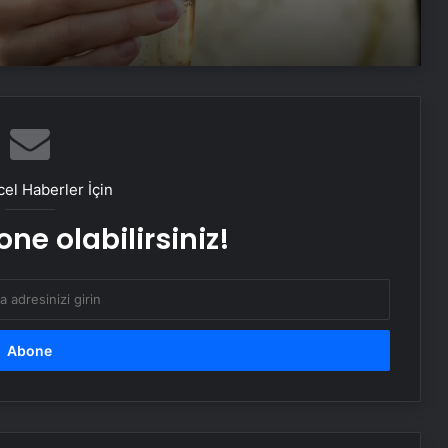
Ergenlikte çürük dişler asosyal
yapıyor
Masa başı çalışanların kabusu bel,
boyun ve sırt ağrıları
el Haberler İçin
ne olabilirsiniz!
Dizdeki ağrıya ‘tıkaç’la son