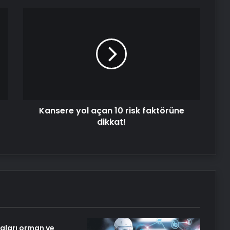
Kansere
yol
açan
10
risk
faktörüne
dikkat!
Kansere yol açan 10 risk faktörüne
dikkat!
aları orman ve