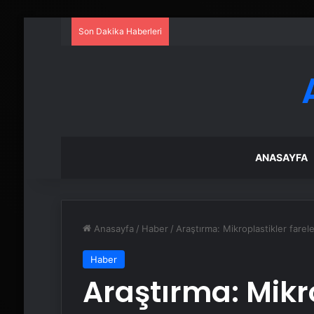
Son Dakika Haberleri
ANASAYFA
Anasayfa
/
Haber
/
Araştırma: Mikroplastikler farel
Haber
Araştırma: Mikr