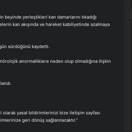
n beyinde yerleştikleri kan damarlarını tıkadığı
lerin kan akışında ve hareket kabiliyetinde azalmaya
ç gün sürdüğünü kaydetti.
nörolojik anormalliklere neden olup olmadığına ilişkin
landı.
1 ay boyunca limonlu su içerseniz…
Vücuda etkisi inanılmaz!
i olarak yasal bildirimlerinizi bize iletişim sayfası
rimlerinize geri dönüş sağlanılacaktır.”