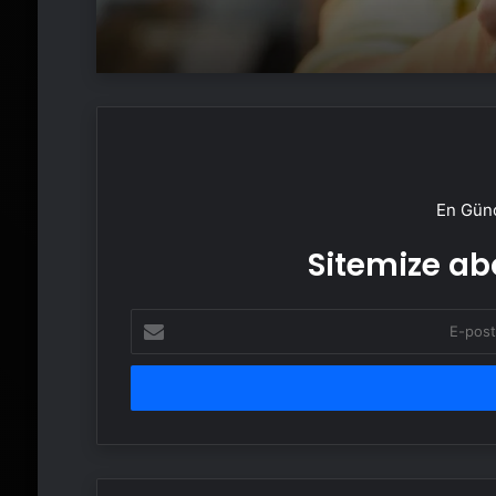
En Günc
Sitemize abo
E-
posta
adresinizi
girin