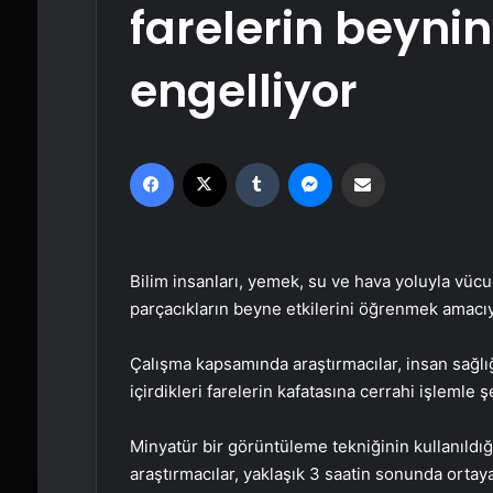
farelerin beynin
engelliyor
Facebook
X
Tumblr
Messenger
Email'den paylaş
Bilim insanları, yemek, su ve hava yoluyla vüc
parçacıkların beyne etkilerini öğrenmek amacıyl
Çalışma kapsamında araştırmacılar, insan sağlığ
içirdikleri farelerin kafatasına cerrahi işlemle ş
Minyatür bir görüntüleme tekniğinin kullanıldığı
araştırmacılar, yaklaşık 3 saatin sonunda ortaya