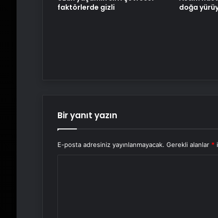
faktörlerde gizli
doğa yürüy
Bir yanıt yazın
E-posta adresiniz yayınlanmayacak.
Gerekli alanlar
*
i
Y
o
r
u