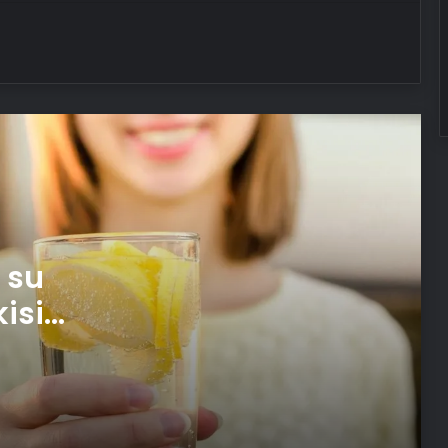
Aloe VeraFaydaları Nelerdir? Aloe
Vera Çiçeği Ve Bitkisi Ne İşe Yarar,
Yağı Nelerde Kullanılır?
Bir avuç dutun 9 mucizevi faydası!
Şifa deposu dutun faydaları sizi çok
şaşırtacak!
Aynısefa Bitkisinin Faydaları Bitmek
Bilmiyor!
 su
Günde 50 dakika yürüyün sağlıklı kilo
verin
isi
Kalp ve böbrek sağlığı için ortak
seferberlik
Yemek ısıtırken bunlara dikkat edin