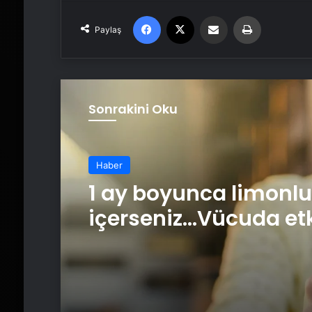
Facebook
X
Email'den paylaş
Yaz
Paylaş
Sonrakini Oku
Haber
1 ay boyunca limonlu
içerseniz…Vücuda etk
inanılmaz!