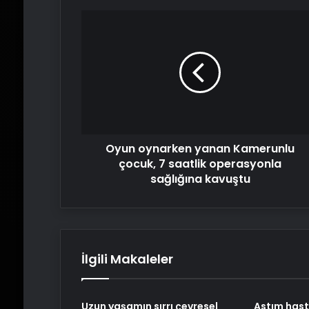
Oyun
oynarken
yanan
Kamerunlu
çocuk,
7
saatlik
operasyonla
sağlığına
Oyun oynarken yanan Kamerunlu
kavuştu
çocuk, 7 saatlik operasyonla
sağlığına kavuştu
İlgili Makaleler
Uzun yaşamın sırrı çevresel
Astım hast