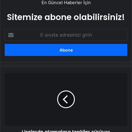
En Güncel Haberler İçin
Sitemize abone olabilirsiniz!
E-
posta
adresinizi
girin
Liselerde
atamalara
tepkiler
sürüyor
Liselerde atamalara tepkiler sürüyor