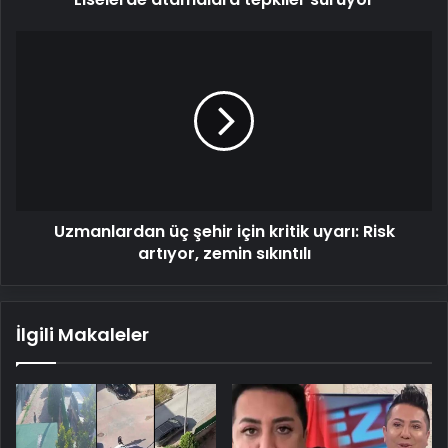
Uzmanlardan
üç
şehir
için
kritik
uyarı:
Risk
artıyor,
zemin
Uzmanlardan üç şehir için kritik uyarı: Risk
sıkıntılı
artıyor, zemin sıkıntılı
İlgili Makaleler