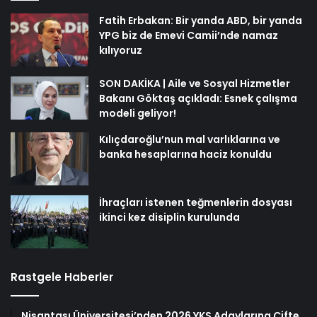
Fatih Erbakan: Bir yanda ABD, bir yanda
YPG biz de Emevi Camii’nde namaz
kılıyoruz
SON DAKİKA | Aile ve Sosyal Hizmetler
Bakanı Göktaş açıkladı: Esnek çalışma
modeli geliyor!
Kılıçdaroğlu’nun mal varlıklarına ve
banka hesaplarına haciz konuldu
İhraçları istenen teğmenlerin dosyası
ikinci kez disiplin kurulunda
Rastgele Haberler
Nişantaşı Üniversitesi’nden 2026 YKS Adaylarına Çifte