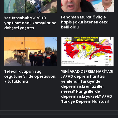
Fenomen Murat Övüç’e
Yer: İstanbul! ‘Gürültü
hapis şoku! İstenen ceza
yaptınız’ dedi, komşularına
belli oldu
dehşeti yaşattı
Tefecilik yapan suç
YENİ AFAD DEPREM HARİTASI
örgütüne 3 ilde operasyon:
: AFAD deprem haritası
7 tutuklama
yenilendi! Türkiye’de
deprem riski en az iller
neresi? Hangi illerde
deprem riski yüksek? AFAD
Türkiye Deprem Haritası!