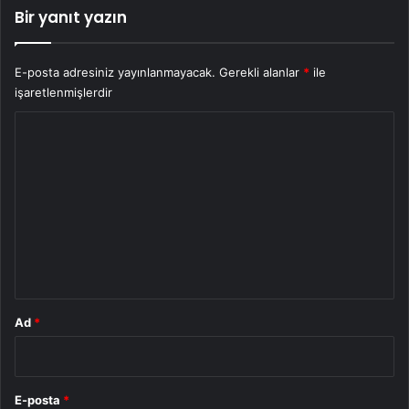
Bir yanıt yazın
E-posta adresiniz yayınlanmayacak.
Gerekli alanlar
*
ile
işaretlenmişlerdir
Y
o
r
u
m
*
Ad
*
E-posta
*