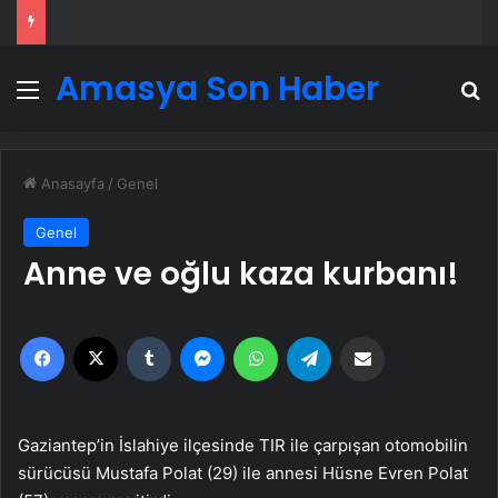
Amasya Son Haber
Menü
A
Anasayfa
/
Genel
Genel
Anne ve oğlu kaza kurbanı!
Facebook
X
Tumblr
Messenger
WhatsApp
Telegram
Email'den paylaş
Gaziantep’in İslahiye ilçesinde TIR ile çarpışan otomobilin
sürücüsü Mustafa Polat (29) ile annesi Hüsne Evren Polat